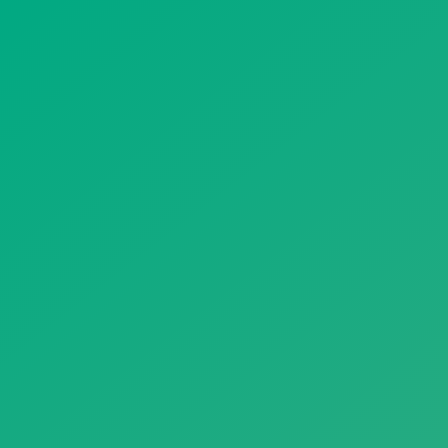
遥想公瑾当年，小乔初嫁了，雄姿英发。
羽扇纶巾，谈笑间，樯橹灰飞烟灭。
故国神游，多情应笑我，早生华发。
人生如梦，一尊还酹江月。